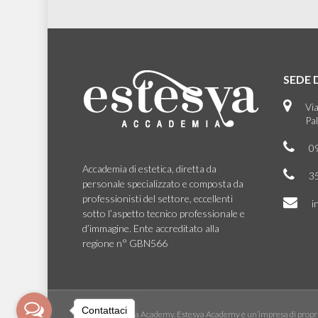
SEDE 
Vi
Pa
0
Accademia di estetica, diretta da
3
personale specializzato e composta da
professionisti del settore, eccellenti
i
sotto l’aspetto tecnico professionale e
d’immagine. Ente accreditato alla
regione n° GBN566
Contattaci
© 2026 Estesya Academy. Estesya Academy è un’impresa di propri