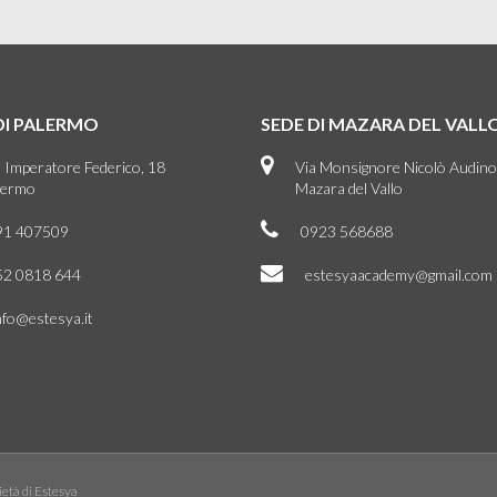
DI PALERMO
SEDE DI MAZARA DEL VALL
a Imperatore Federico, 18
Via Monsignore Nicolò Audino
lermo
Mazara del Vallo
91 407509
0923 568688
52 0818 644
estesyaacademy@gmail.com
nfo@estesya.it
età di Estesya