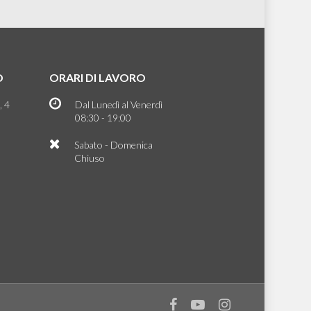
O
ORARI DI LAVORO
, 4
Dal Lunedì al Venerdì
08:30 - 19:00
Sabato - Domenica
Chiuso
facebook
youtube
instagram